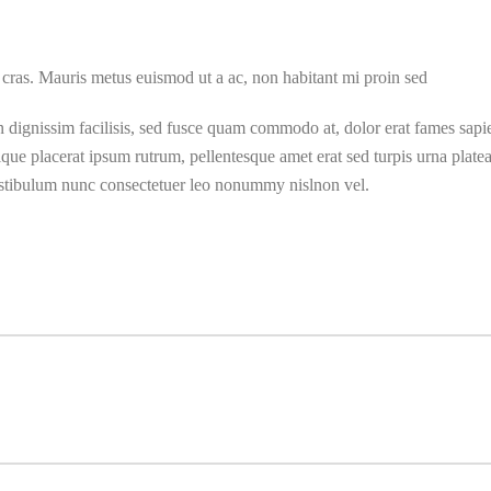
s cras. Mauris metus euismod ut a ac, non habitant mi proin sed
 dignissim facilisis, sed fusce quam commodo at, dolor erat fames sapie
stique placerat ipsum rutrum, pellentesque amet erat sed turpis urna pla
 vestibulum nunc consectetuer leo nonummy nislnon vel.