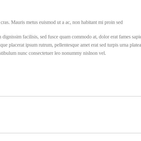
s cras. Mauris metus euismod ut a ac, non habitant mi proin sed
 dignissim facilisis, sed fusce quam commodo at, dolor erat fames sapie
stique placerat ipsum rutrum, pellentesque amet erat sed turpis urna pla
 vestibulum nunc consectetuer leo nonummy nislnon vel.